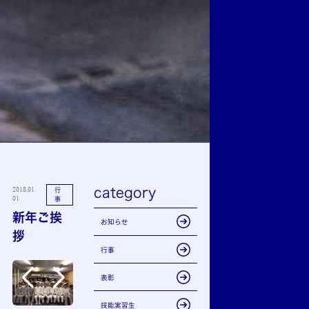
category
2018.01.
行
01
事
新年ご挨
お知らせ
拶
行事
表彰
技能実習生