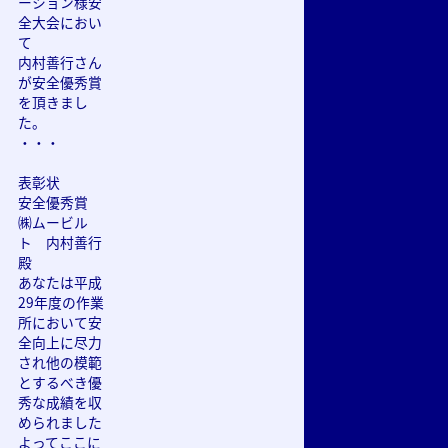
ーション様安
全大会におい
て
内村善行さん
が安全優秀賞
を頂きまし
た。
・・・
表彰状
安全優秀賞
㈱ムービル
ト 内村善行
殿
あなたは平成
29年度の作業
所において安
全向上に尽力
され他の模範
とするべき優
秀な成績を収
められました
よってここに