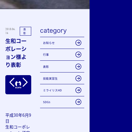
category
2018.06.
表
16
彰
生和コー
お知らせ
ポレーシ
行事
ョン様よ
り表彰
表彰
技能実習生
ミライリスHD
SDGs
平成30年6月9
日
生和コーポレ