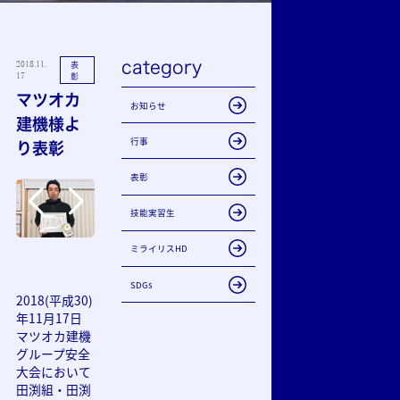
category
2018.11.
表
17
彰
マツオカ
お知らせ
建機様よ
行事
り表彰
表彰
技能実習生
ミライリスHD
SDGs
2018(平成30)
年11月17日
マツオカ建機
グループ安全
大会において
田渕組・田渕