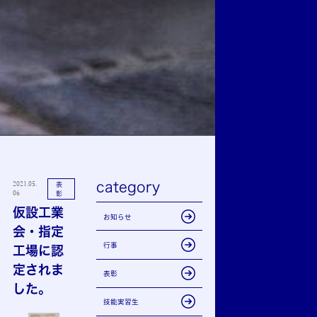
category
2021.05.
表
06
彰
仮設工業
お知らせ
会・指定
行事
工場に認
定されま
表彰
した。
技能実習生