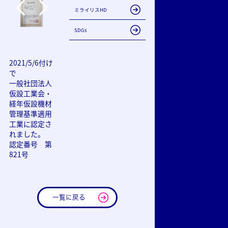
ミライリスHD
SDGs
2021/5/6付け
で
一般社団法人
仮設工業会・
経年仮設機材
管理基準適用
工業に認定さ
れました。
認定番号 第
821号
一覧に戻る