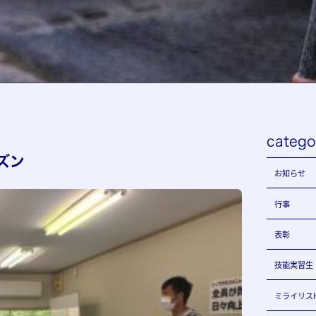
catego
ズン
お知らせ
行事
表彰
技能実習生
ミライリス