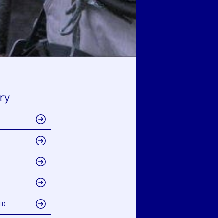
ry
HD