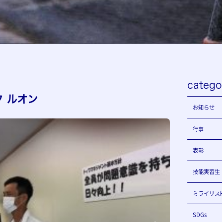
catego
 ルオン
お知らせ
行事
表彰
技能実習生
ミライリス
SDGs