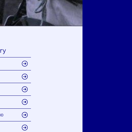
ry
HD