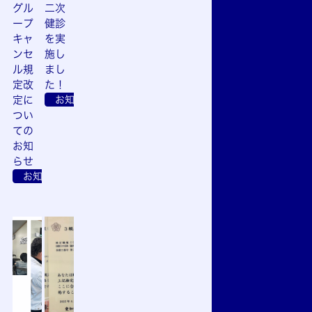
グル
二次
ープ
健診
キャ
を実
ンセ
施し
ル規
まし
定改
た！
定に
お知らせ
つい
ての
お知
らせ
お知らせ