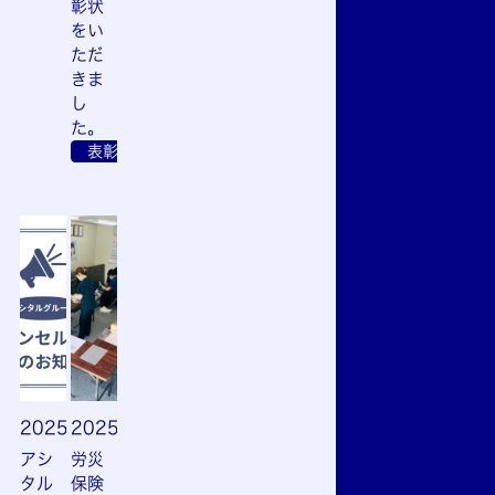
彰状
をい
ただ
きま
し
た。
表彰
2025.07.01
2025.06.19
アシ
労災
タル
保険