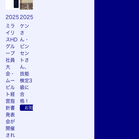
2025.06.04
2025.05.14
ミラ
ケン
イリ
さ
スHD
ん・
グル
ビン
ープ
セン
社員
トさ
大
ん、
会・
技能
ムー
検定3
ビル
級に
ト経
合
営指
格！
針書
お知らせ
発表
会が
開催
され