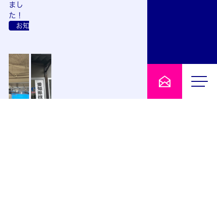
まし
た！
お知らせ
2025.04.24
2025.04.14
第4回
技能
ミラ
検定
イリ
試験 i
スホ
n ム
ール
ービ
ディ
ルト