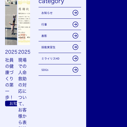
category
お知らせ
行事
表彰
技能実習生
2025.10.28
2025.10.13
ミライリスHD
社員
現場
の健
での
SDGs
康づ
人命
くり
救助
の第
の対
一
応に
歩！
つい
お知らせ
て、
お客
様か
ら表