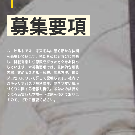
T
募集要項
ムービルトでは、未来を共に築く新たな仲間
を募集しています。私たちのビジョンに共感
し、挑戦を楽しむ意欲を持った方々をお待ち
しています。本募集要項では、具体的な職務
内容、求めるスキル・経験、応募方法、選考
プロセスについて詳しく説明します。社内で
のキャリアパスや福利厚生、働きやすい環境
づくりに関する情報も提供。あなたの成長を
支える充実したサポート体制を整えておりま
すので、ぜひご確認ください。